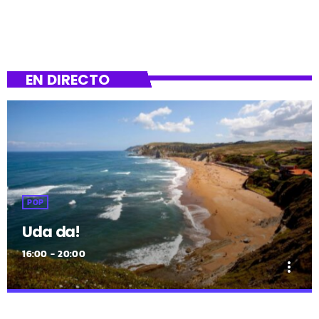
surgió la idea:
EN DIRECTO
POP
Uda da!
16:00 - 20:00
more_vert
close
Uda da!