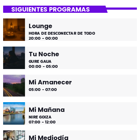
SIGUIENTES PROGRAMAS
¡Toda la música!
Lounge
¡Toda la música!
HORA DE DESCONECTAR DE TODO
20:00 - 00:00
Tu Noche
GURE GAUA
00:00 - 05:00
Mi Amanecer
05:00 - 07:00
Mi Mañana
NIRE GOIZA
07:00 - 12:00
Mi Mediodía