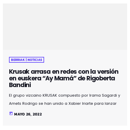
BERRIAK | NOTICIAS
Krusak arrasa en redes con la versión
en euskera “Ay Mamá” de Rigoberta
Bandini
El grupo vizcaino KRUSAK compuesto por Irama Sagardi y
Amets Rodrigo se han unido a Xabier Iriarte para lanzar
la versión traducida del himno feminista “Ay Mamá”. Esta
today
MAYO 26, 2022
canción titulada ”Ene ama” ha revolucionado las
plataformas digitales. Ellas mismas nos cuentan cómo