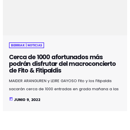
BERRIAK | NOTICIAS
Cerca de 1000 afortunados más
podrán disfrutar del macroconcierto
de Fito & Fitipaldis
MAIDER ARANGUREN y LEIRE GAYOSO Fito y los Fitipaldis
sacarán cerca de 1000 entradas en grada mañana a las
13:00 (hora española) en la web del grupo y en
today
JUNIO 9, 2022
Ticketmaster para el que será el concierto más
espectacular de toda la gira "Cada vez cadáver" y de
toda su carrera profesional. La magnitud del evento va
más allá de los 45.000 asistentes llenarán las butacas de