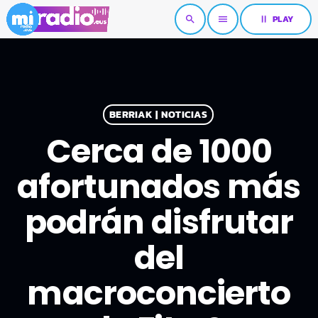
pause
PLAY
search
menu
BERRIAK | NOTICIAS
Cerca de 1000
afortunados más
podrán disfrutar
del
macroconcierto