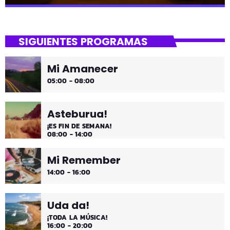
close
Lounge
SIGUIENTES PROGRAMAS
Hora de desconectar de todo
Mi Amanecer
Es hora de ir desconectando, y qué mejor que hacerlo
05:00 - 08:00
con sonidos que nos transportan, tal vez, a islas
paradisíacas. ¿Hace una infusión? ¿Un mojito?
Asteburua!
¡ES FIN DE SEMANA!
08:00 - 14:00
Mi Remember
14:00 - 16:00
Uda da!
¡TODA LA MÚSICA!
16:00 - 20:00