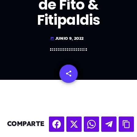
de Fito &
Fitipaldis
JUNIO 9, 2022
today
share
email
COMPARTE