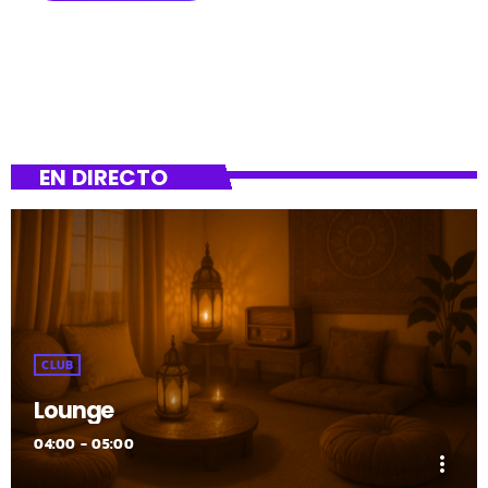
EN DIRECTO
CLUB
Lounge
04:00 - 05:00
more_vert