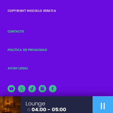
COPYRIGHT MOZOILO IRRATIA
CONTACTO
POLÍTICA DE PRIVACIDAD
AVISO LEGAL
pause
Lounge
04:00 - 05:00
access_time