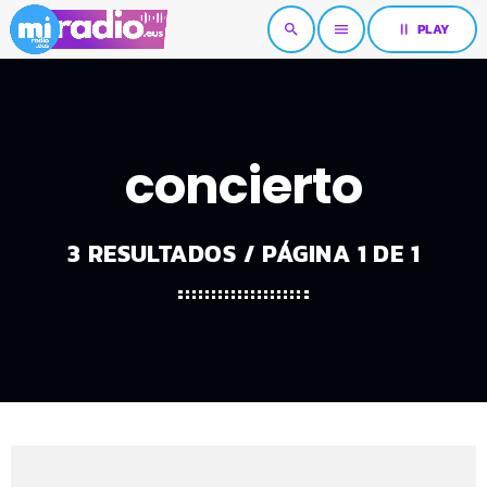
pause
PLAY
search
menu
concierto
3 RESULTADOS / PÁGINA 1 DE 1