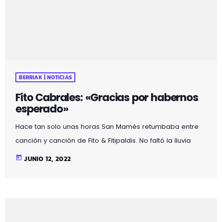
BERRIAK | NOTICIAS
Fito Cabrales: «Gracias por habernos
esperado»
Hace tan solo unas horas San Mamés retumbaba entre
canción y canción de Fito & Fitipaldis. No faltó la lluvia
típica de Bilbao, pero ni eso pudo parar el que ha sido el
today
JUNIO 12, 2022
concierto más espectacular de toda la carrera musical
de la banda. Sin duda tocar en casa y junto a los artistas
que han invitado ha hecho del concierto una noche
inolvidable para Cabrales por lo que no […]