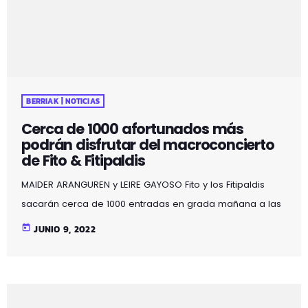
BERRIAK | NOTICIAS
Cerca de 1000 afortunados más
podrán disfrutar del macroconcierto
de Fito & Fitipaldis
MAIDER ARANGUREN y LEIRE GAYOSO Fito y los Fitipaldis
sacarán cerca de 1000 entradas en grada mañana a las
13:00 (hora española) en la web del grupo y en
today
JUNIO 9, 2022
Ticketmaster para el que será el concierto más
espectacular de toda la gira "Cada vez cadáver" y de
toda su carrera profesional. La magnitud del evento va
más allá de los 45.000 asistentes llenarán las butacas de