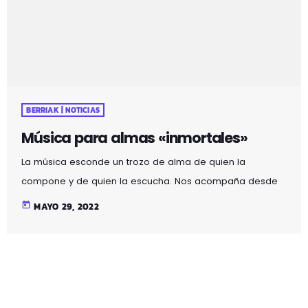
estadio de San Mamés […]
BERRIAK | NOTICIAS
Música para almas «inmortales»
La música esconde un trozo de alma de quien la
compone y de quien la escucha. Nos acompaña desde
que nacemos hasta que morimos y en los momentos
today
MAYO 29, 2022
más importantes o más banales de nuestra vida. Algunos
creen que es curativa y otros que echa sal en las
heridas. Los cantantes de genero urbano Funzo (Adrián)
y Baby Loud (Juan Carlos) han hecho brillar Bilbao con el
último concierto de […]