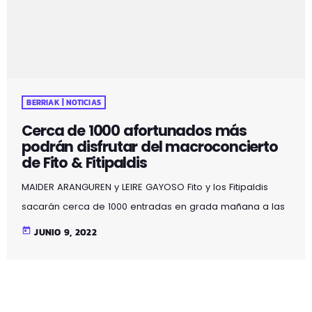
BERRIAK | NOTICIAS
Cerca de 1000 afortunados más
podrán disfrutar del macroconcierto
de Fito & Fitipaldis
MAIDER ARANGUREN y LEIRE GAYOSO Fito y los Fitipaldis
sacarán cerca de 1000 entradas en grada mañana a las
13:00 (hora española) en la web del grupo y en
today
JUNIO 9, 2022
Ticketmaster para el que será el concierto más
espectacular de toda la gira "Cada vez cadáver" y de
toda su carrera profesional. La magnitud del evento va
más allá de los 45.000 asistentes llenarán las butacas de