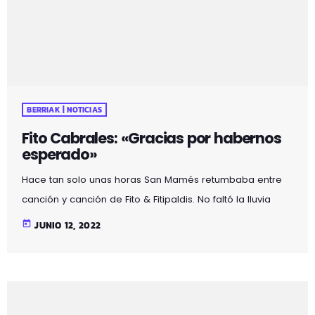
BERRIAK | NOTICIAS
Fito Cabrales: «Gracias por habernos
esperado»
Hace tan solo unas horas San Mamés retumbaba entre
canción y canción de Fito & Fitipaldis. No faltó la lluvia
típica de Bilbao, pero ni eso pudo parar el que ha sido el
today
JUNIO 12, 2022
concierto más espectacular de toda la carrera musical
de la banda. Sin duda tocar en casa y junto a los artistas
que han invitado ha hecho del concierto una noche
inolvidable para Cabrales por lo que no […]