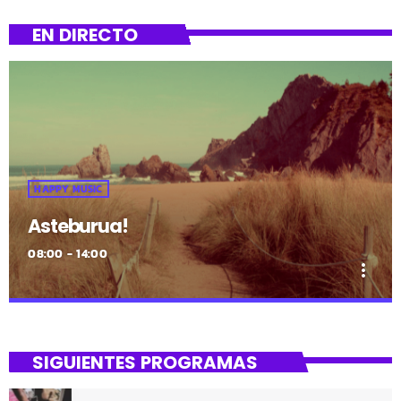
EN DIRECTO
HAPPY MUSIC
Asteburua!
08:00 - 14:00
more_vert
close
Asteburua!
SIGUIENTES PROGRAMAS
¡Es fin de semana!