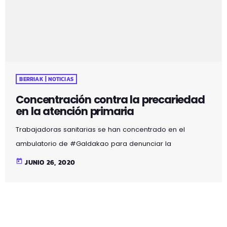
BERRIAK | NOTICIAS
Concentración contra la precariedad
en la atención primaria
Trabajadoras sanitarias se han concentrado en el
ambulatorio de #Galdakao para denunciar la
precariedad en la atención primaria y por una sanidad
today
JUNIO 26, 2020
pública digna.