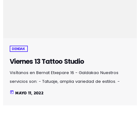
DENDAK
Viernes 13 Tattoo Studio
Visítanos en Bernat Etxepare 16 - Galdakao Nuestros
servicios son: - Tatuaje, amplia variedad de estilos. -
Piercing, sólo primeras calidades. - Laser, para
today
MAYO 11, 2022
eliminación de pigmento. - Micropigmentacion,
maquillaje permanente. Puedes financiar tus sesiones de
tatuaje. Infórmate sin compromiso. Para contactarnos
puedes llamar o enviar whatsapp al 623 100 130.