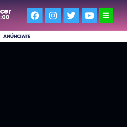
cer
7:00
ANÚNCIATE