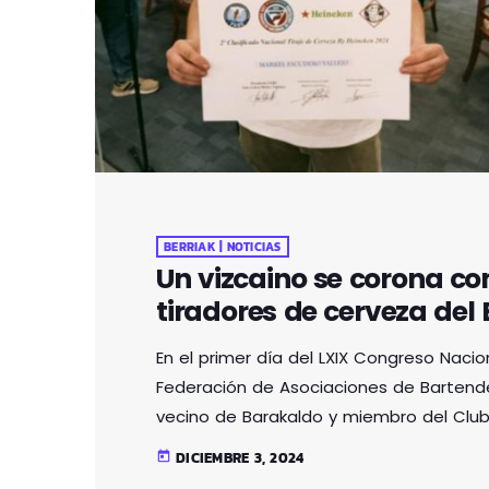
BERRIAK | NOTICIAS
Un vizcaino se corona co
tiradores de cerveza del
En el primer día del LXIX Congreso Nacio
Federación de Asociaciones de Bartender
vecino de Barakaldo y miembro del Club 
notable reconocimiento al obtener la 
DICIEMBRE 3, 2024
today
de Tiraje de Cerveza by Heineken. Este 