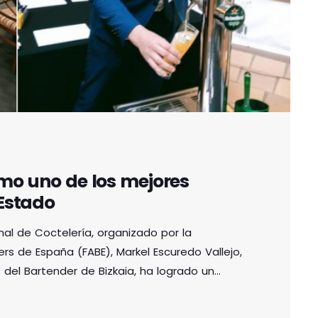
mo uno de los mejores
 Estado
nal de Coctelería, organizado por la
s de España (FABE), Markel Escuredo Vallejo,
del Bartender de Bizkaia, ha logrado un
segunda posición en el Campeonato Nacional
evento, que reúne a los mejores profesionales