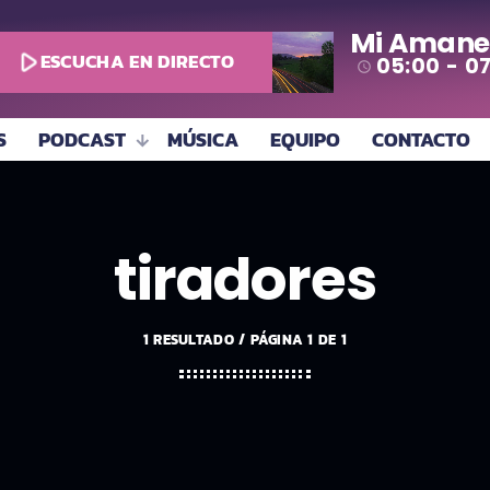
Mi Amane
play_arrow
ESCUCHA EN DIRECTO
05:00 - 0
access_time
S
PODCAST
MÚSICA
EQUIPO
CONTACTO
tiradores
1 RESULTADO / PÁGINA 1 DE 1