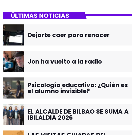
ÚLTIMAS NOTICIAS
Dejarte caer para renacer
Jon ha vuelto a la radio
Psicología educativa: ¿Quién es
el alumno invisible?
EL ALCALDE DE BILBAO SE SUMA A
IBILALDIA 2026
LAS VISITAS GUIADAS DEL