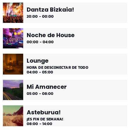
Dantza Bizkaia!
¡Toda la música!
20:00 - 00:00
Noche de House
00:00 - 04:00
Lounge
HORA DE DESCONECTAR DE TODO
04:00 - 05:00
Mi Amanecer
05:00 - 08:00
Asteburua!
¡ES FIN DE SEMANA!
08:00 - 14:00