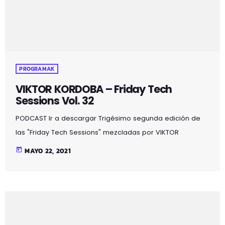
PROGRAMAK
VIKTOR KORDOBA – Friday Tech
Sessions Vol. 32
PODCAST Ir a descargar Trigésimo segunda edición de
las "Friday Tech Sessions" mezcladas por VIKTOR
KORDOBA en MOZOILO IRRATIA, todos los viernes a partir
today
MAYO 22, 2021
de las 22:00.