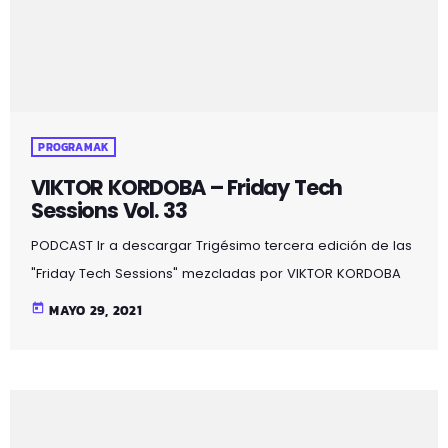
PROGRAMAK
VIKTOR KORDOBA – Friday Tech
Sessions Vol. 33
PODCAST Ir a descargar Trigésimo tercera edición de las
"Friday Tech Sessions" mezcladas por VIKTOR KORDOBA
en MOZOILO IRRATIA, todos los viernes a partir de las
today
MAYO 29, 2021
22:00. Escucha lo último del Tech-House, Groove,
Techno...