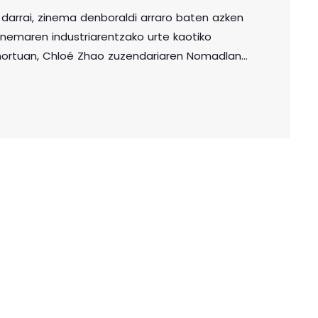
 darrai, zinema denboraldi arraro baten azken
Zinemaren industriarentzako urte kaotiko
mortuan, Chloé Zhao zuzendariaren Nomadland.
a eta Veneziako Mostran Urrezko Lehoia
ela esan dezakegu. Ez maixu lan bat delako,
o beste munduko ezer iruditu, baizik eta 2020ak