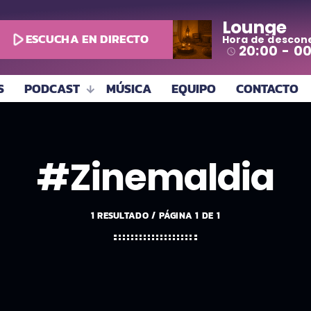
Lounge
play_arrow
ESCUCHA EN DIRECTO
Hora de descon
todo
20:00 - 0
access_time
S
PODCAST
MÚSICA
EQUIPO
CONTACTO
#Zinemaldia
1 RESULTADO / PÁGINA 1 DE 1