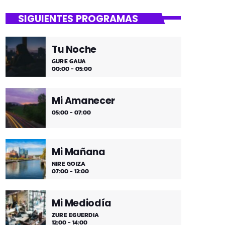
close
Lounge
SIGUIENTES PROGRAMAS
Hora de desconectar de todo
Tu Noche
Es hora de ir desconectando, y qué
GURE GAUA
mejor que hacerlo con sonidos que nos
00:00 - 05:00
transportan, tal vez, a islas paradisíacas.
¿Hace una infusión? ¿Un mojito?
Mi Amanecer
05:00 - 07:00
Mi Mañana
NIRE GOIZA
07:00 - 12:00
Mi Mediodía
ZURE EGUERDIA
12:00 - 14:00