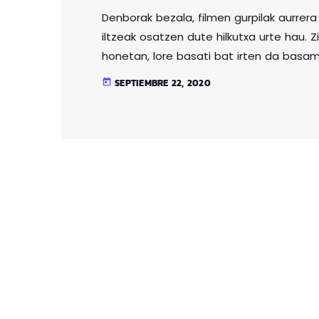
Denborak bezala, filmen gurpilak aurrera
iltzeak osatzen dute hilkutxa urte hau. 
honetan, lore basati bat irten da basa
Torontoko zinemaldian publiakoren sari
SEPTIEMBRE 22, 2020
today
irabazita, urteko filmaren aurrean gaud
hau idazten dagoen ikusleari ez baitzai
behar zuen film mota […]