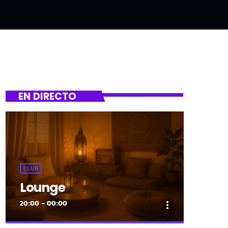
EN DIRECTO
CLUB
Lounge
20:00 - 00:00
more_vert