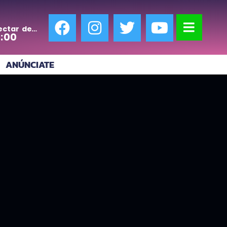
ectar de
0:00
ANÚNCIATE