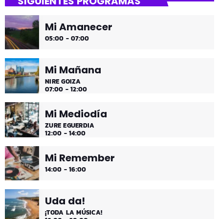
SIGUIENTES PROGRAMAS
gure gaua
Mi Amanecer
Desconecta y disfruta cada madrugada de la música
05:00 - 07:00
más tranquila.
Mi Mañana
NIRE GOIZA
07:00 - 12:00
Mi Mediodía
ZURE EGUERDIA
12:00 - 14:00
Mi Remember
14:00 - 16:00
Uda da!
¡TODA LA MÚSICA!