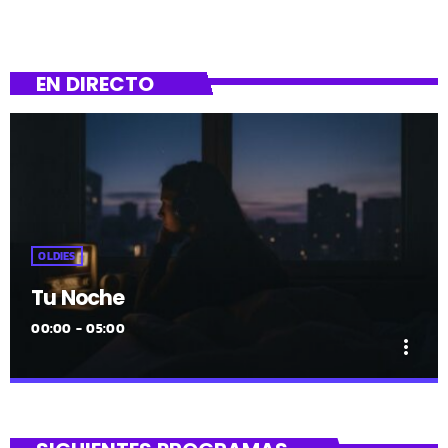
EN DIRECTO
OLDIES
Tu Noche
00:00 - 05:00
more_vert
close
Tu Noche