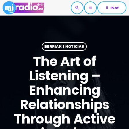
pause
PLAY
search
menu
BERRIAK | NOTICIAS
The Art of
Listening –
Enhancing
Relationships
Through Active