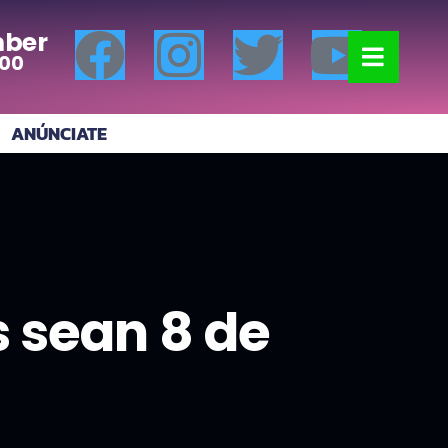
ber
:00
ANÚNCIATE
s sean 8 de