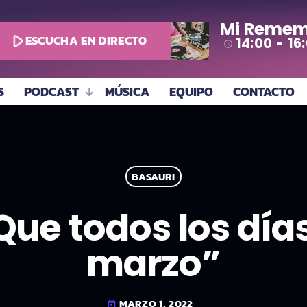
Mi Remem
play_arrow
ESCUCHA EN DIRECTO
14:00 - 16
access_time
S
PODCAST
MÚSICA
EQUIPO
CONTACTO
BASAURI
Que todos los día
marzo”
MARZO 1, 2022
today