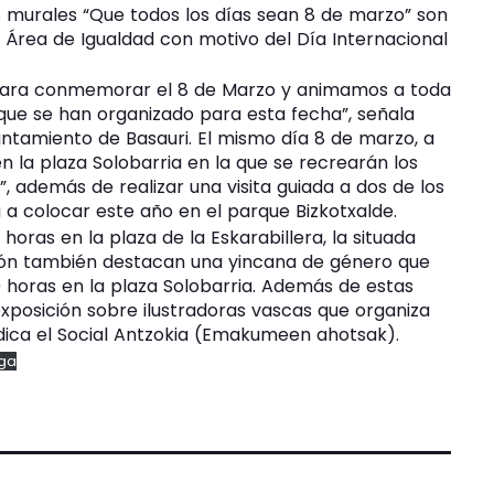
s murales “Que todos los días sean 8 de marzo” son
l Área de Igualdad con motivo del Día Internacional
 para conmemorar el 8 de Marzo y animamos a toda
 que se han organizado para esta fecha”, señala
untamiento de Basauri. El mismo día 8 de marzo, a
 en la plaza Solobarria en la que se recrearán los
, además de realizar una visita guiada a dos de los
va a colocar este año en el parque Bizkotxalde.
oras en la plaza de la Eskarabillera, la situada
ación también destacan una yincana de género que
0 horas en la plaza Solobarria. Además de estas
a exposición sobre ilustradoras vascas que organiza
dica el Social Antzokia (Emakumeen ahotsak).
ga