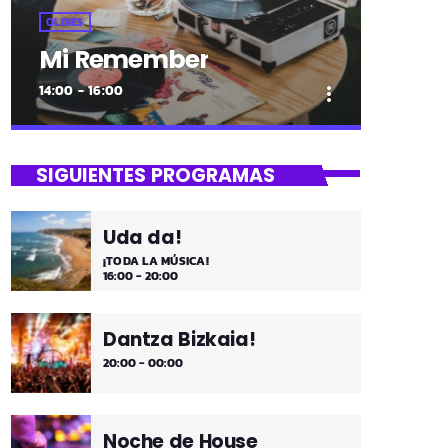
OLDIES
Mi Remember
14:00 - 16:00
more_vert
close
Mi Remember
SIGUIENTES PROGRAMAS
Las décadas de lo 50, 60. 70 y 80 los
medios días y comienzo de tarde de los
Uda da!
fines de semana, de 2 a 4. ¡Disfruta!
¡TODA LA MÚSICA!
16:00 - 20:00
Dantza Bizkaia!
20:00 - 00:00
Noche de House