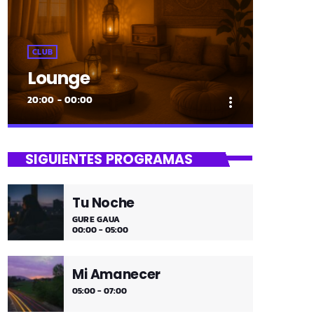
CLUB
Lounge
20:00 - 00:00
more_vert
close
Lounge
SIGUIENTES PROGRAMAS
Hora de desconectar de todo
Tu Noche
Es hora de ir desconectando, y qué
GURE GAUA
mejor que hacerlo con sonidos que nos
00:00 - 05:00
transportan, tal vez, a islas paradisíacas.
¿Hace una infusión? ¿Un mojito?
Mi Amanecer
05:00 - 07:00