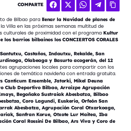
COMPARTE
ento de Bilbao para
llenar la Navidad de planes de
la Villa en las próximas semanas multitud de
s culturales de proximidad con el programa
Kultur
e los barrios bilbainos los
CONCIERTOS CORALES
a, Santutxu, Castaños, Indautxu, Rekalde, San
xurdinaga, Olabeaga y Basurto acogerán, del 12
entes agrupaciones locales para compartir con los
nciones de temática navideña con entrada gratuita.
rs Canticum Ensemble, Jatorki, Mikel Deuna
o Club Deportivo Bilbao, Arraizpe Agrupación
 Emays, Begoñako Sustraiak Abesbatza, Bilbao
besbatza, Coro Lagundi, Euskeria, Orfeón San
oarrak Abesbatza, Agrupación Coral Otxarkoaga,
riak, Sanfran Korue, Otxote Lur Maitea, Iba
ión Coral Rossini De Bilbao, Ars Viva y Coro de