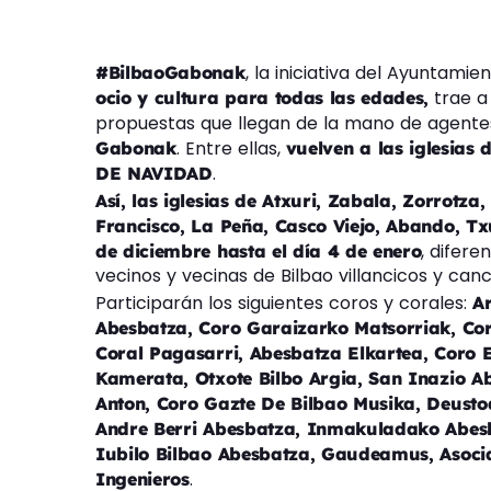
, la iniciativa del Ayuntami
#BilbaoGabonak
trae a 
ocio y cultura para todas las edades,
propuestas que llegan de la mano de agente
. Entre ellas,
Gabonak
vuelven a las iglesias d
.
DE NAVIDAD
Así, las iglesias de Atxuri, Zabala, Zorrotz
Francisco, La Peña, Casco Viejo, Abando, T
, difer
de diciembre hasta el día 4 de enero
vecinos y vecinas de Bilbao villancicos y ca
Participarán los siguientes coros y corales:
A
Abesbatza, Coro Garaizarko Matsorriak, Cor
Coral Pagasarri, Abesbatza Elkartea, Coro
Kamerata, Otxote Bilbo Argia, San Inazio A
Anton, Coro Gazte De Bilbao Musika, Deust
Andre Berri Abesbatza, Inmakuladako Abesla
Iubilo Bilbao Abesbatza, Gaudeamus, Asociac
.
Ingenieros