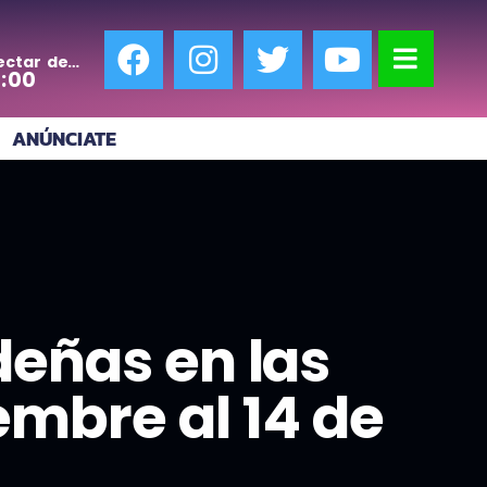
ectar de
0:00
ANÚNCIATE
deñas en las
iembre al 14 de