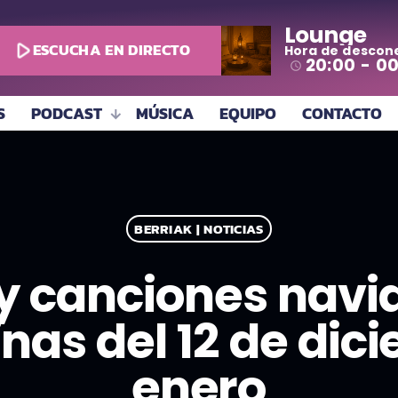
Lounge
play_arrow
ESCUCHA EN DIRECTO
Hora de descon
todo
20:00 - 0
access_time
S
PODCAST
MÚSICA
EQUIPO
CONTACTO
BERRIAK | NOTICIAS
 y canciones navi
inas del 12 de dic
enero