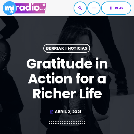
pause
PLAY
search
menu
BERRIAK | NOTICIAS
Gratitude in
Action for a
Richer Life
ABRIL 2, 2021
today