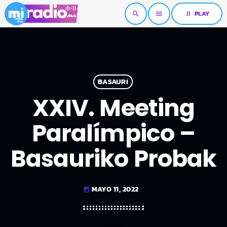
pause
PLAY
search
menu
BASAURI
XXIV. Meeting
Paralímpico –
Basauriko Probak
MAYO 11, 2022
today