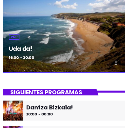
POP
Uda da!
16:00 - 20:00
more_vert
close
Uda da!
SIGUIENTES PROGRAMAS
¡Toda la música!
Dantza Bizkaia!
¡Toda la música!
20:00 - 00:00