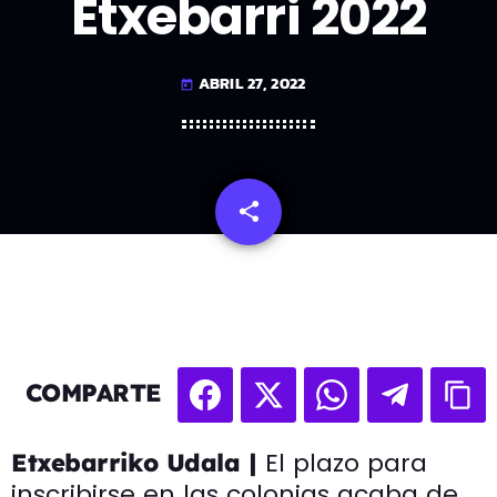
Etxebarri 2022
ABRIL 27, 2022
today
share
email
COMPARTE
El plazo para
Etxebarriko Udala |
inscribirse en las colonias acaba de