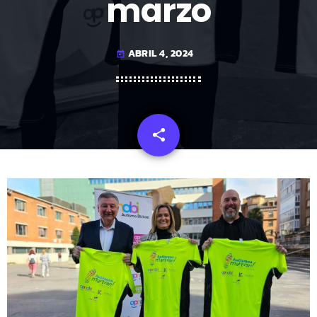
marzo
ABRIL 4, 2024
today
share
email