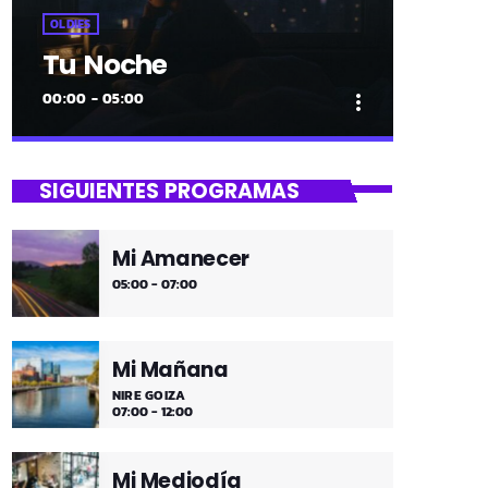
OLDIES
Tu Noche
00:00 - 05:00
more_vert
close
Tu Noche
SIGUIENTES PROGRAMAS
gure gaua
Mi Amanecer
Desconecta y disfruta cada madrugada
05:00 - 07:00
de la música más tranquila.
Mi Mañana
NIRE GOIZA
07:00 - 12:00
Mi Mediodía