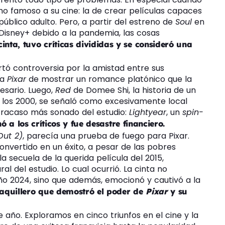
o famoso a su cine: la de crear películas capaces
 público adulto. Pero, a partir del estreno de
Soul
en
Disney+ debido a la pandemia, las cosas
cinta, tuvo críticas divididas y se consideró una
rtó controversia por la amistad entre sus
 a
Pixar
de mostrar un romance platónico que la
esario. Luego,
Red
de Domee Shi, la historia de un
e los 2000, se señaló como excesivamente local
l fracaso más sonado del estudio:
Lightyear
, un
spin-
 a los críticos y fue desastre financiero.
Out 2)
, parecía una prueba de fuego para Pixar.
onvertido en un éxito, a pesar de las pobres
 la secuela de la querida película del 2015,
al del estudio. Lo cual ocurrió. La cinta no
ño 2024, sino que además, emocionó y cautivó a la
taquillero que demostró el poder de
Pixar
y su
e año. Exploramos en cinco triunfos en el cine y la