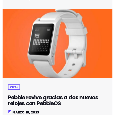
VIRAL
Pebble revive gracias a dos nuevos
relojes con PebbleOS
today
MARZO 18, 2025