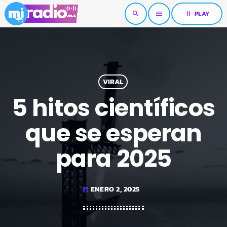
pause
PLAY
search
menu
VIRAL
5 hitos científicos
que se esperan
para 2025
ENERO 2, 2025
today