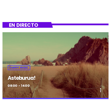
EN DIRECTO
HAPPY MUSIC
Asteburua!
08:00 - 14:00
more_vert
close
Asteburua!