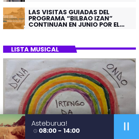
LAS VISITAS GUIADAS DEL
PROGRAMA “BILBAO IZAN”
CONTINUAN EN JUNIO POR EL
BARRIO DE SANTUTXU
LISTA MUSICAL
pause
Asteburua!
08:00 - 14:00
access_time