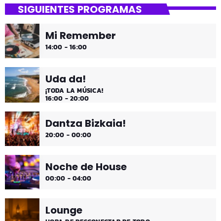
SIGUIENTES PROGRAMAS
¡Es fin de semana!
Mi Remember
¡Música y más música los fines de semana!
14:00 - 16:00
Uda da!
¡TODA LA MÚSICA!
16:00 - 20:00
Dantza Bizkaia!
20:00 - 00:00
Noche de House
00:00 - 04:00
Lounge