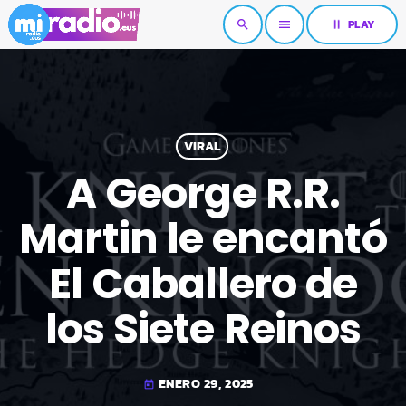
pause
PLAY
search
menu
VIRAL
A George R.R.
Martin le encantó
El Caballero de
los Siete Reinos
ENERO 29, 2025
today