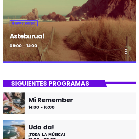
HAPPY MUSIC
Asteburua!
08:00 - 14:00
more_vert
close
Asteburua!
SIGUIENTES PROGRAMAS
¡Es fin de semana!
Mi Remember
¡Música y más música los fines de semana!
14:00 - 16:00
Uda da!
¡TODA LA MÚSICA!