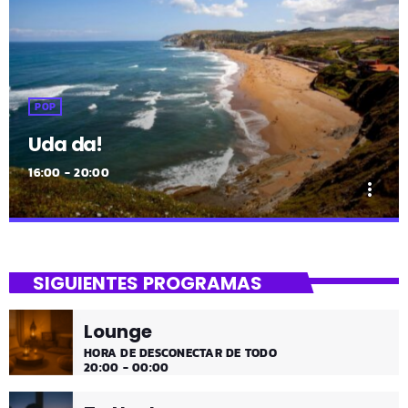
POP
Uda da!
16:00 - 20:00
more_vert
close
Uda da!
SIGUIENTES PROGRAMAS
¡Toda la música!
Lounge
¡Toda la música!
HORA DE DESCONECTAR DE TODO
20:00 - 00:00