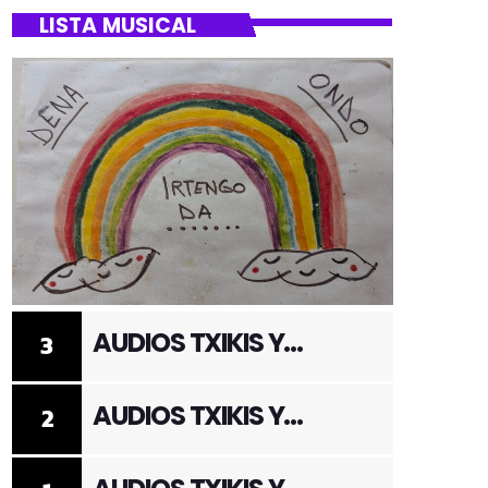
LISTA MUSICAL
AUDIOS TXIKIS Y
3
ADULTOS 3
AUDIOS TXIKIS Y
2
ADULTOS 2