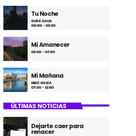
Tu Noche
GURE GAUA
00:00 - 05:00
Mi Amanecer
05:00 - 07:00
Mi Mañana
NIRE GOIZA
07:00 - 12:00
ÚLTIMAS NOTICIAS
Dejarte caer para
renacer