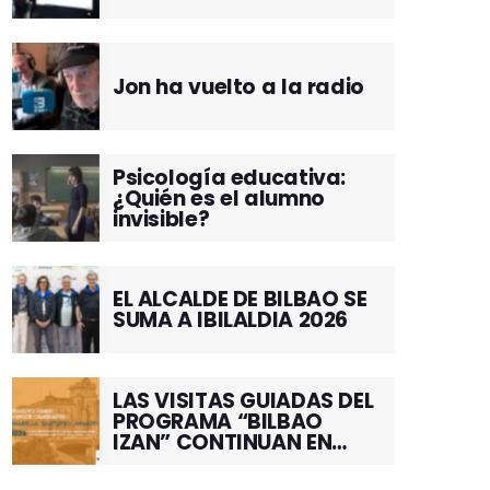
Jon ha vuelto a la radio
Psicología educativa:
¿Quién es el alumno
invisible?
EL ALCALDE DE BILBAO SE
SUMA A IBILALDIA 2026
LAS VISITAS GUIADAS DEL
PROGRAMA “BILBAO
IZAN” CONTINUAN EN
JUNIO POR EL BARRIO DE
SANTUTXU