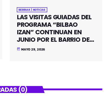
BERRIAK | NOTICIAS
LAS VISITAS GUIADAS DEL
PROGRAMA “BILBAO
IZAN” CONTINUAN EN
JUNIO POR EL BARRIO DE
SANTUTXU
MAYO 29, 2026
today
ADAS (0)