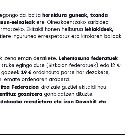
egongo da, baita
hornidura guneak, txanda
ere. Oinezkoentzako sarbidea
asun-seinaleak
ermatzeko. Ekitaldi honen helburua
lehiakideek,
tiere ingurunea errespetatuz eta kirolaren balioak
ik izena eman dezakete.
Lehentasuna federatuek
truke egingo dute (Bizkaian federatuek) edo 12 €-
tu gabeek
ordainduta parte har dezakete,
19 €
n-emate ordenaren arabera.
kirolzale guztiei ekitaldi hau
itza Federazioa
gonbidatzen dituzte.
entituz gozatzera
ldakaoko mendietara eta izan Downhill eta