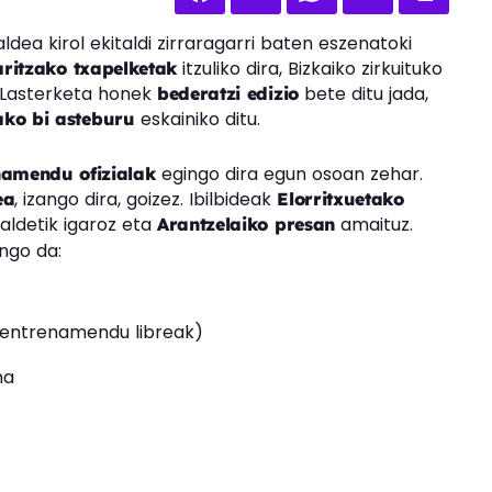
ea kirol ekitaldi zirraragarri baten eszenatoki
itzuliko dira, Bizkaiko zirkuituko
aritzako txapelketak
. Lasterketa honek
bete ditu jada,
bederatzi edizio
eskainiko ditu.
ako bi asteburu
egingo dira egun osoan zehar.
namendu ofizialak
, izango dira, goizez. Ibilbideak
ea
Elorritxuetako
ialdetik igaroz eta
amaituz.
Arantzelaiko presan
ngo da:
 (entrenamendu libreak)
na