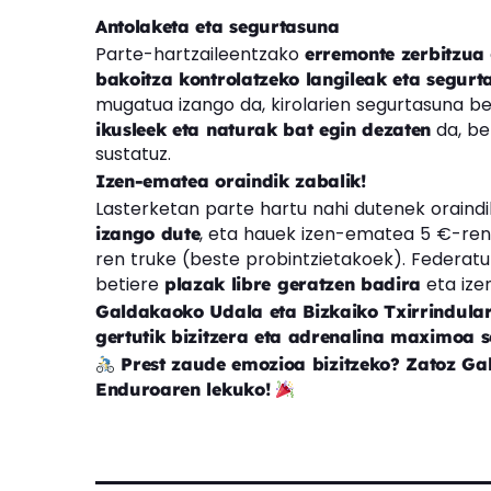
Antolaketa eta segurtasuna
Parte-hartzaileentzako
erremonte zerbitzua
bakoitza kontrolatzeko langileak eta segurt
mugatua izango da, kirolarien segurtasuna b
da, be
ikusleek eta naturak bat egin dezaten
sustatuz.
Izen-ematea oraindik zabalik!
Lasterketan parte hartu nahi dutenek oraind
, eta hauek izen-ematea 5 €-ren 
izango dute
ren truke (beste probintzietakoek). Federa
betiere
eta ize
plazak libre geratzen badira
Galdakaoko Udala eta Bizkaiko Txirrindular
gertutik bizitzera eta adrenalina maximoa s
Prest zaude emozioa bizitzeko? Zatoz Ga
Enduroaren lekuko!