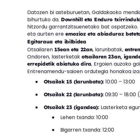
Datozen bi asteburuetan, Galdakaoko mendiald
bihurtuko da.
Downhill eta Enduro txirrindul
hitzordu garrantzitsuenetako bat ospatzeko
eta aurten ere
emozioz eta abiaduraz betet
Egitaraua eta ibilbidea
Otsailaren
, larunbatak,
15ean eta 22an
entre
Ondoren, lasterketak
otsailaren 23an, igand
, Ergoien auzoko go
errepidetik abiatuko dira
Entrenamendu-saioen ordutegia honakoa iza
10:00 – 13:00
Otsailak 15 (larunbata):
09:30 – 18:00
Otsailak 22 (larunbata):
Lasterketa egu
Otsailak 23 (igandea):
Lehen txanda: 10:00
Bigarren txanda: 12:00