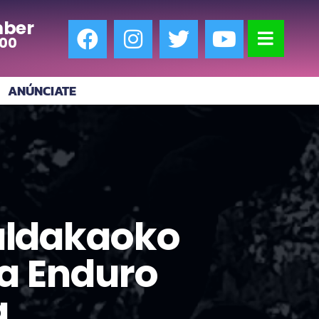
ber
:00
ANÚNCIATE
aldakaoko
a Enduro
a