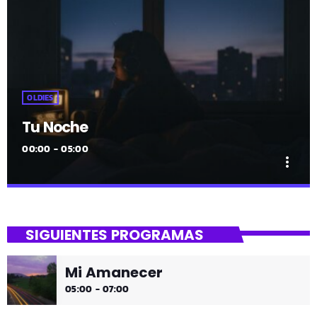
OLDIES
Tu Noche
00:00 - 05:00
more_vert
close
Tu Noche
SIGUIENTES PROGRAMAS
gure gaua
Mi Amanecer
Desconecta y disfruta cada madrugada de la música
05:00 - 07:00
más tranquila.