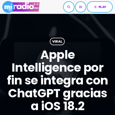
pause
PLAY
search
menu
VIRAL
Apple
Intelligence por
fin se integra con
ChatGPT gracias
a iOS 18.2