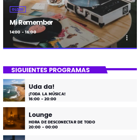
OLDIES
Mi Remember
14:00 - 16:00
more_vert
close
Mi Remember
SIGUIENTES PROGRAMAS
Las décadas de lo 50, 60. 70 y 80 los medios días y
comienzo de tarde de los fines de semana, de 2 a 4.
Uda da!
¡Disfruta!
¡TODA LA MÚSICA!
16:00 - 20:00
Lounge
HORA DE DESCONECTAR DE TODO
20:00 - 00:00