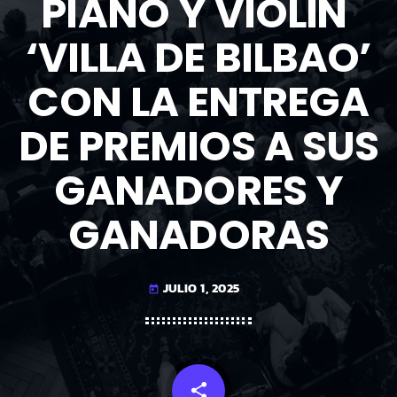
PIANO Y VIOLÍN
‘VILLA DE BILBAO’
CON LA ENTREGA
DE PREMIOS A SUS
GANADORES Y
GANADORAS
JULIO 1, 2025
today
share
email