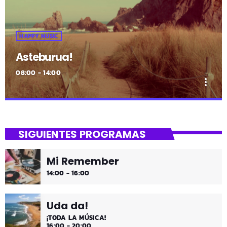
HAPPY MUSIC
Asteburua!
08:00 - 14:00
more_vert
close
Asteburua!
SIGUIENTES PROGRAMAS
¡Es fin de semana!
Mi Remember
¡Música y más música los fines de semana!
14:00 - 16:00
Uda da!
¡TODA LA MÚSICA!
16:00 - 20:00