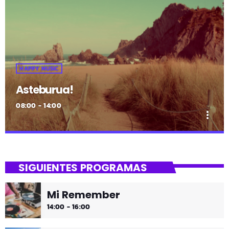
HAPPY MUSIC
Asteburua!
08:00 - 14:00
more_vert
close
Asteburua!
SIGUIENTES PROGRAMAS
¡Es fin de semana!
Mi Remember
¡Música y más música los fines de semana!
14:00 - 16:00