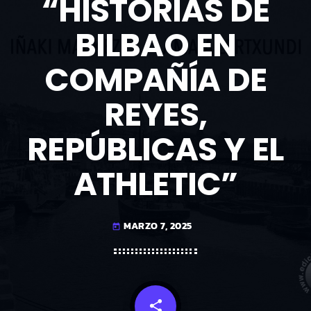
“HISTORIAS DE
BILBAO EN
COMPAÑÍA DE
REYES,
REPÚBLICAS Y EL
ATHLETIC”
MARZO 7, 2025
today
share
email