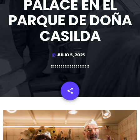
PALACE EN EL
PARQUE DE DOÑA
CASILDA
JULIO 5, 2025
today
share
email