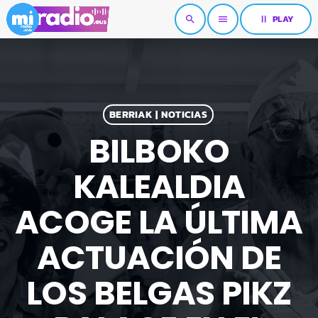
pause
PLAY
search
menu
BERRIAK | NOTICIAS
BILBOKO
KALEALDIA
ACOGE LA ÚLTIMA
ACTUACIÓN DE
LOS BELGAS PIKZ