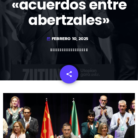
«acuerdos entre
abertzales»
FEBRERO 10, 2025
today
share
email