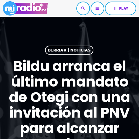
pause
PLAY
search
menu
BERRIAK | NOTICIAS
Bildu arranca el
último mandato
de Otegi con una
invitación al PNV
para alcanzar