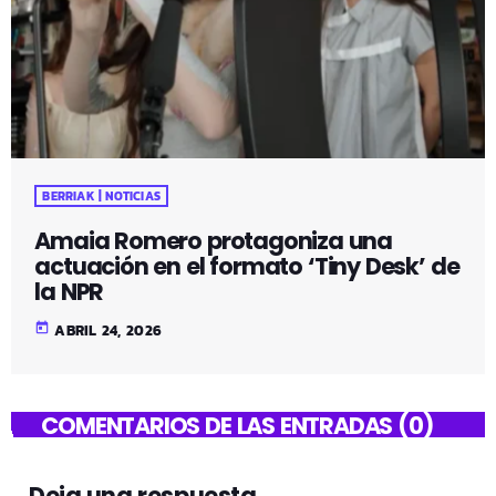
BERRIAK | NOTICIAS
Amaia Romero protagoniza una
actuación en el formato ‘Tiny Desk’ de
la NPR
today
ABRIL 24, 2026
COMENTARIOS DE LAS ENTRADAS (0)
Deja una respuesta