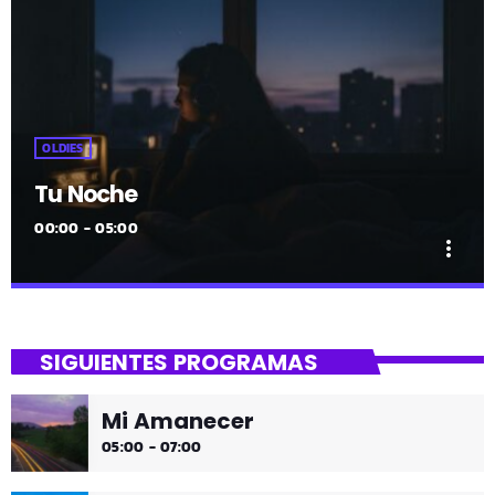
OLDIES
Tu Noche
00:00 - 05:00
more_vert
close
Tu Noche
SIGUIENTES PROGRAMAS
gure gaua
Mi Amanecer
Desconecta y disfruta cada madrugada de la música
05:00 - 07:00
más tranquila.