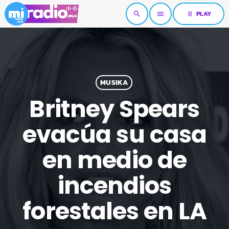
pause
PLAY
search
menu
MUSIKA
Britney Spears
evacúa su casa
en medio de
incendios
forestales en LA