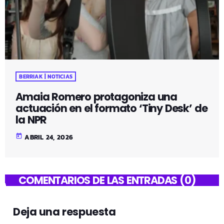
BERRIAK | NOTICIAS
Amaia Romero protagoniza una
actuación en el formato ‘Tiny Desk’ de
la NPR
today
ABRIL 24, 2026
COMENTARIOS DE LAS ENTRADAS (0)
Deja una respuesta