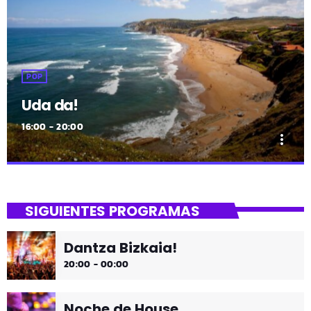
POP
Uda da!
16:00 - 20:00
more_vert
close
Uda da!
SIGUIENTES PROGRAMAS
¡Toda la música!
Dantza Bizkaia!
¡Toda la música!
20:00 - 00:00
Noche de House