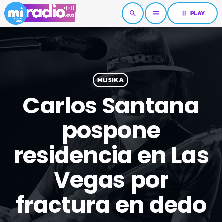
pause
PLAY
search
menu
MUSIKA
Carlos Santana
pospone
residencia en Las
Vegas por
fractura en dedo