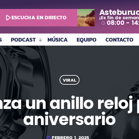
Asteburu
play_arrow
ESCUCHA EN DIRECTO
¡Es fin de seman
08:00 - 14
access_time
S
PODCAST
MÚSICA
EQUIPO
CONTACTO
VIRAL
za un anillo reloj
aniversario
FEBRERO 1, 2025
today