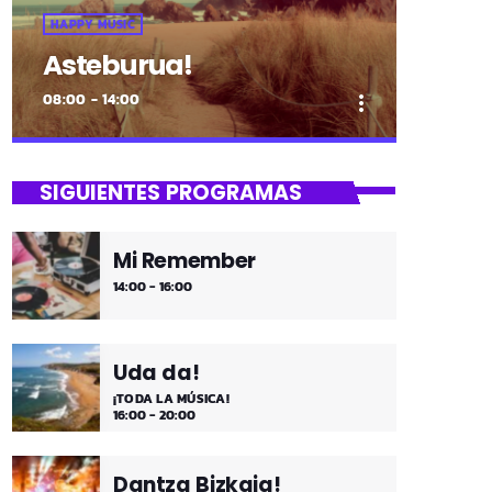
HAPPY MUSIC
Asteburua!
08:00 - 14:00
more_vert
close
Asteburua!
SIGUIENTES PROGRAMAS
¡Es fin de semana!
Mi Remember
¡Música y más música los fines de
14:00 - 16:00
semana!
Uda da!
¡TODA LA MÚSICA!
16:00 - 20:00
Dantza Bizkaia!