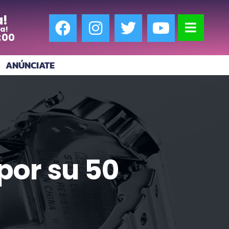
a!
a!
:00
ANÚNCIATE
 por su 50