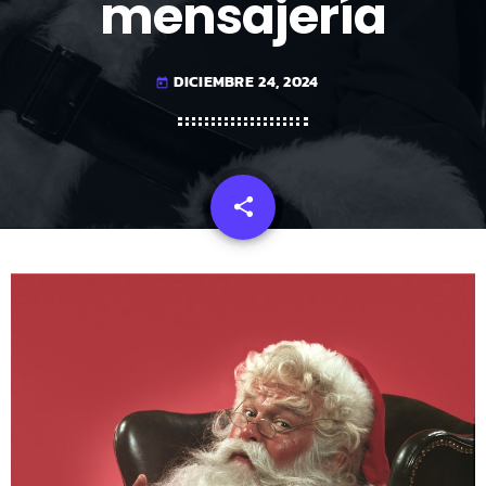
mensajería
DICIEMBRE 24, 2024
today
share
email