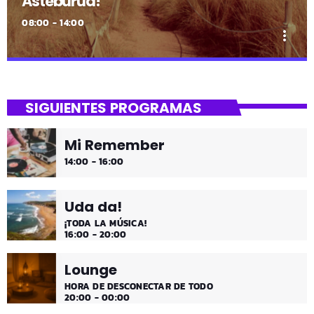
Asteburua!
08:00 - 14:00
more_vert
close
Asteburua!
SIGUIENTES PROGRAMAS
¡Es fin de semana!
Mi Remember
¡Música y más música los fines de semana!
14:00 - 16:00
Uda da!
¡TODA LA MÚSICA!
16:00 - 20:00
Lounge
HORA DE DESCONECTAR DE TODO
20:00 - 00:00