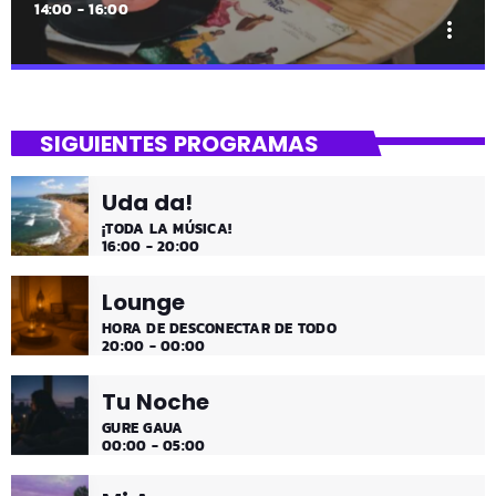
14:00 - 16:00
more_vert
close
Mi Remember
SIGUIENTES PROGRAMAS
Las décadas de lo 50, 60. 70 y 80 los medios días y
comienzo de tarde de los fines de semana, de 2 a 4.
Uda da!
¡Disfruta!
¡TODA LA MÚSICA!
16:00 - 20:00
Lounge
HORA DE DESCONECTAR DE TODO
20:00 - 00:00
Tu Noche
GURE GAUA
00:00 - 05:00