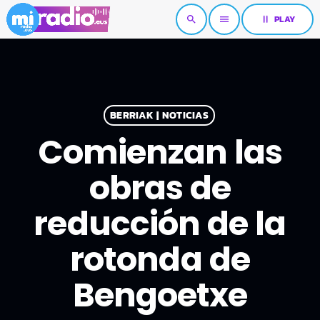
pause
PLAY
search
menu
BERRIAK | NOTICIAS
Comienzan las
obras de
reducción de la
rotonda de
Bengoetxe