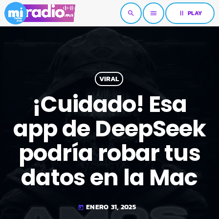
pause
PLAY
search
menu
VIRAL
¡Cuidado! Esa
app de DeepSeek
podría robar tus
datos en la Mac
ENERO 31, 2025
today