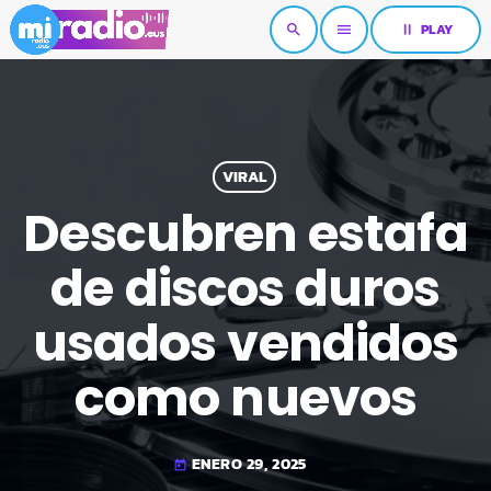
pause
PLAY
search
menu
VIRAL
Descubren estafa
de discos duros
usados vendidos
como nuevos
ENERO 29, 2025
today