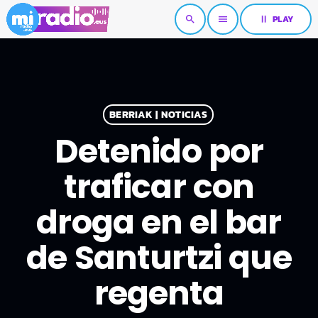
pause
PLAY
search
menu
BERRIAK | NOTICIAS
Detenido por
traficar con
droga en el bar
de Santurtzi que
regenta