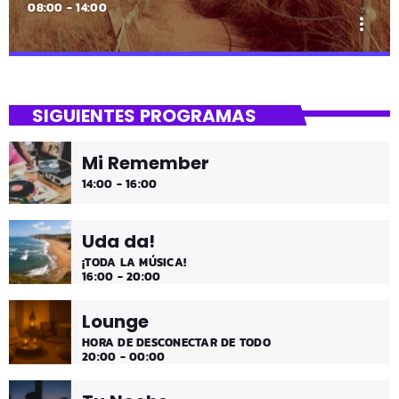
08:00 - 14:00
more_vert
close
Asteburua!
SIGUIENTES PROGRAMAS
¡Es fin de semana!
Mi Remember
¡Música y más música los fines de semana!
14:00 - 16:00
Uda da!
¡TODA LA MÚSICA!
16:00 - 20:00
Lounge
HORA DE DESCONECTAR DE TODO
20:00 - 00:00