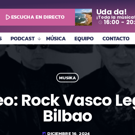
Uda da!
play_arrow
ESCUCHA EN DIRECTO
¡Toda la música
16:00 - 20
access_time
S
PODCAST
MÚSICA
EQUIPO
CONTACTO
MUSIKA
eo: Rock Vasco Le
Bilbao
DICIEMBRE 16, 2024
today