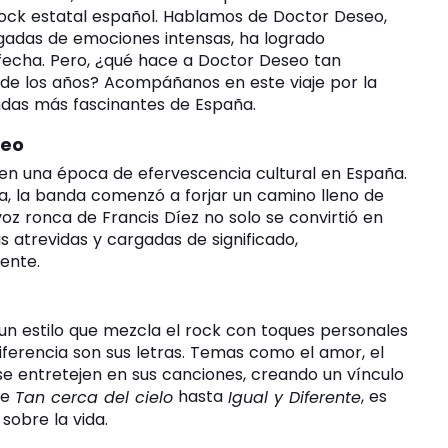
ock estatal español. Hablamos de Doctor Deseo,
argadas de emociones intensas, ha logrado
 fecha. Pero, ¿qué hace a Doctor Deseo tan
 de los años? Acompáñanos en este viaje por la
andas más fascinantes de España.
seo
en una época de efervescencia cultural en España.
a, la banda comenzó a forjar un camino lleno de
voz ronca de Francis Díez no solo se convirtió en
as atrevidas y cargadas de significado,
ente.
un estilo que mezcla el rock con toques personales
iferencia son sus letras. Temas como el amor, el
al se entretejen en sus canciones, creando un vínculo
de
hasta
, es
Tan cerca del cielo
Igual y Diferente
sobre la vida.