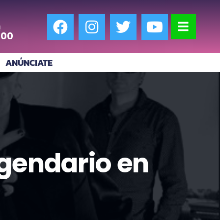
!
:00
ANÚNCIATE
gendario en