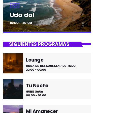
POP
Uda da!
16:00 - 20:00
more_vert
close
Uda da!
SIGUIENTES PROGRAMAS
¡Toda la música!
Lounge
¡Toda la música!
HORA DE DESCONECTAR DE TODO
20:00 - 00:00
Tu Noche
GURE GAUA
00:00 - 05:00
Mi Amanecer