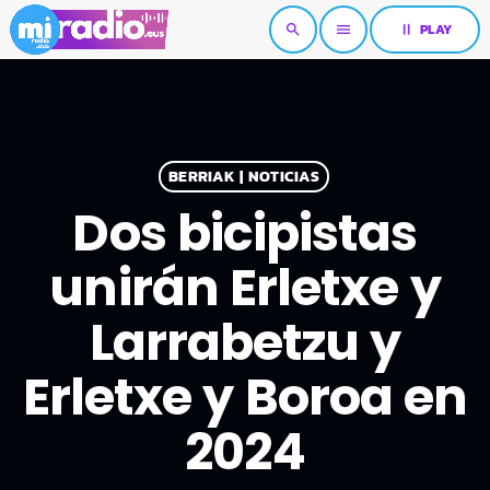
pause
PLAY
search
menu
BERRIAK | NOTICIAS
Dos bicipistas
unirán Erletxe y
Larrabetzu y
Erletxe y Boroa en
2024