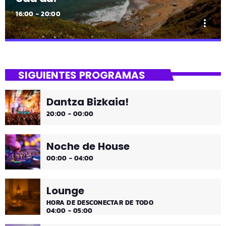
16:00 - 20:00
more_vert
close
Uda da!
SIGUIENTES PROGRAMAS
¡Toda la música!
Dantza Bizkaia!
¡Toda la música!
20:00 - 00:00
Noche de House
00:00 - 04:00
Lounge
HORA DE DESCONECTAR DE TODO
04:00 - 05:00