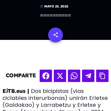
MAYO 23, 2022
today
share
email
COMPARTE
Dos bicipistas (vías
EiTB.eus |
ciclables interurbanas) unirán Erletxe
(Galdakao) y Larrabetzu y Erletxe y