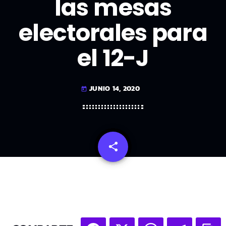
las mesas
electorales para
el 12-J
JUNIO 14, 2020
today
share
email