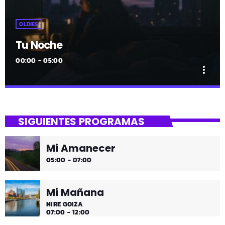
OLDIES
Tu Noche
00:00 - 05:00
more_vert
close
Tu Noche
SIGUIENTES PROGRAMAS
gure gaua
Mi Amanecer
Desconecta y disfruta cada madrugada de la música
05:00 - 07:00
más tranquila.
Mi Mañana
NIRE GOIZA
07:00 - 12:00