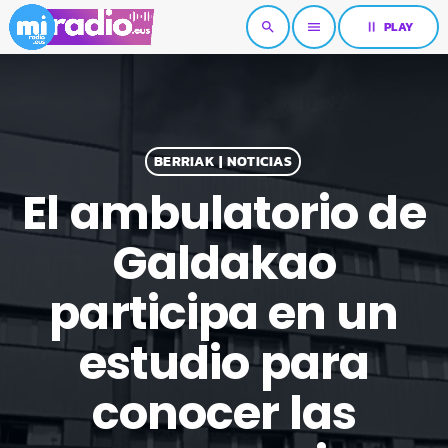
pause
PLAY
search
menu
BERRIAK | NOTICIAS
El ambulatorio de
Galdakao
participa en un
estudio para
conocer las