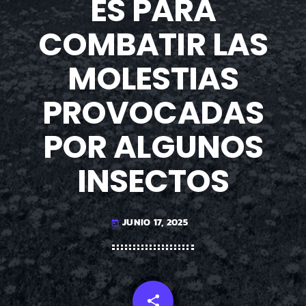
ES PARA
COMBATIR LAS
MOLESTIAS
PROVOCADAS
POR ALGUNOS
INSECTOS
JUNIO 17, 2025
today
share
email