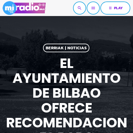
pause
PLAY
search
menu
BERRIAK | NOTICIAS
EL
AYUNTAMIENTO
DE BILBAO
OFRECE
RECOMENDACION