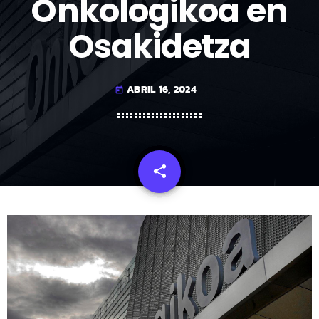
Onkologikoa en
Osakidetza
ABRIL 16, 2024
today
share
email