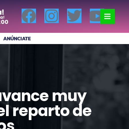
a!
a!
:00
ANÚNCIATE
 avance muy
el reparto de
os