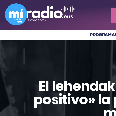
PROGRAMA
El lehenda
positivo» la
m