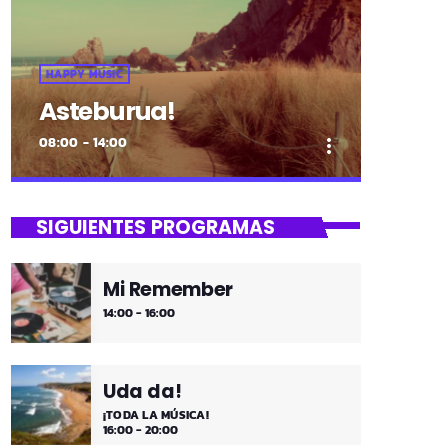
HAPPY MUSIC
Asteburua!
08:00 - 14:00
more_vert
close
Asteburua!
SIGUIENTES PROGRAMAS
¡Es fin de semana!
Mi Remember
¡Música y más música los fines de
14:00 - 16:00
semana!
Uda da!
¡TODA LA MÚSICA!
16:00 - 20:00