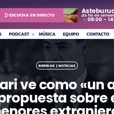
Asteburu
play_arrow
ESCUCHA EN DIRECTO
¡Es fin de seman
08:00 - 14
access_time
S
PODCAST
MÚSICA
EQUIPO
CONTACTO
BERRIAK | NOTICIAS
kari ve como «un
 propuesta sobre 
enores extranjer