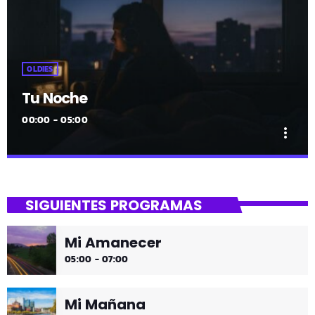
OLDIES
Tu Noche
00:00 - 05:00
more_vert
close
Tu Noche
SIGUIENTES PROGRAMAS
gure gaua
Mi Amanecer
Desconecta y disfruta cada madrugada de la música
05:00 - 07:00
más tranquila.
Mi Mañana