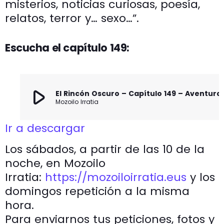
misterios, noticias curiosas, poesía,
relatos, terror y… sexo…”.
Escucha el capítulo 149:
play_arrow
El Rincón Oscuro – Capít
Mozoilo Irratia
Ir a descargar
Los sábados, a partir de las 10 de la
noche, en Mozoilo
Irratia:
https://mozoiloirratia.eus
y los
domingos repetición a la misma
hora.
Para enviarnos tus peticiones, fotos y