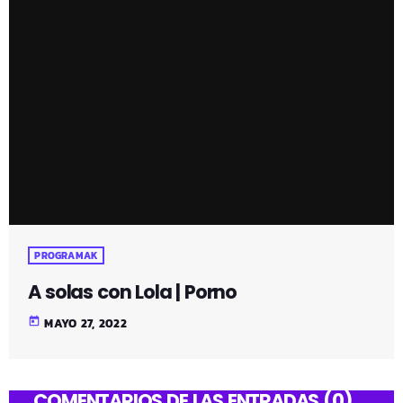
PROGRAMAK
A solas con Lola | Porno
today
MAYO 27, 2022
COMENTARIOS DE LAS ENTRADAS (0)