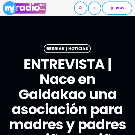
pause
PLAY
search
menu
BERRIAK | NOTICIAS
ENTREVISTA |
Nace en
Galdakao una
asociación para
madres y padres