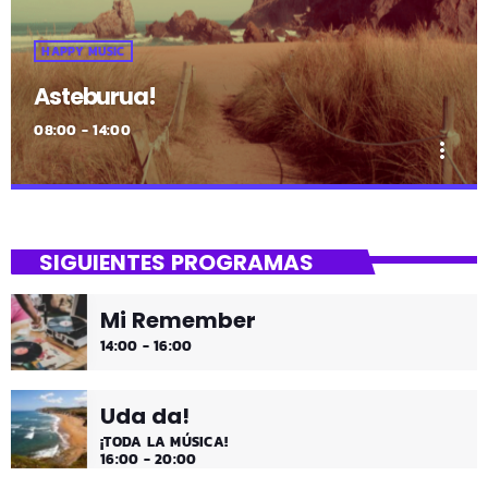
HAPPY MUSIC
Asteburua!
08:00 - 14:00
more_vert
close
Asteburua!
SIGUIENTES PROGRAMAS
¡Es fin de semana!
Mi Remember
¡Música y más música los fines de semana!
14:00 - 16:00
Uda da!
¡TODA LA MÚSICA!
16:00 - 20:00