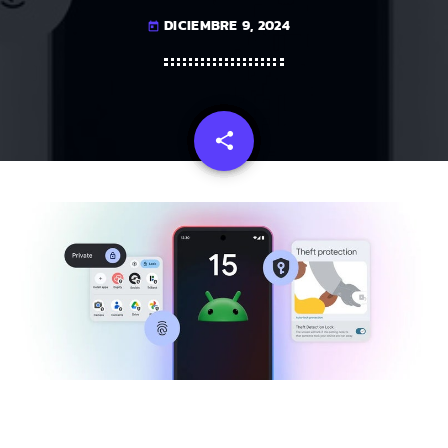
DICIEMBRE 9, 2024
today
share
email