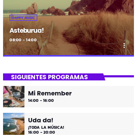
HAPPY MUSIC
Asteburua!
08:00 - 14:00
more_vert
close
Asteburua!
SIGUIENTES PROGRAMAS
¡Es fin de semana!
Mi Remember
¡Música y más música los fines de semana!
14:00 - 16:00
Uda da!
¡TODA LA MÚSICA!
16:00 - 20:00