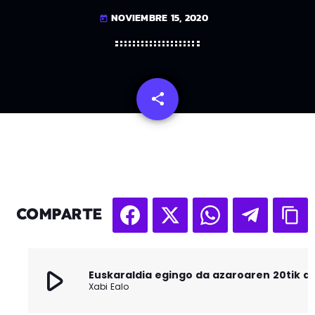
NOVIEMBRE 15, 2020
today
share
email
COMPARTE
play_arrow
Xabi Ealo