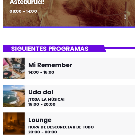
Asteburua!
08:00 - 14:00
more_vert
close
Asteburua!
SIGUIENTES PROGRAMAS
¡Es fin de semana!
Mi Remember
¡Música y más música los fines de semana!
14:00 - 16:00
Uda da!
¡TODA LA MÚSICA!
16:00 - 20:00
Lounge
HORA DE DESCONECTAR DE TODO
20:00 - 00:00