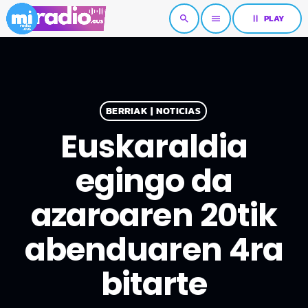
pause
PLAY
search
menu
BERRIAK | NOTICIAS
Euskaraldia
egingo da
azaroaren 20tik
abenduaren 4ra
bitarte