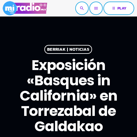
pause
PLAY
search
menu
BERRIAK | NOTICIAS
Exposición
«Basques in
California» en
Torrezabal de
Galdakao