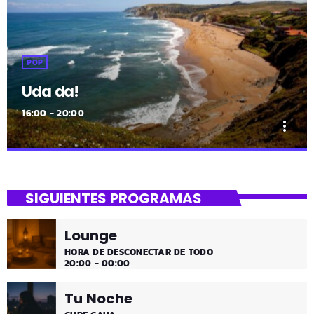
POP
Uda da!
16:00 - 20:00
more_vert
close
Uda da!
SIGUIENTES PROGRAMAS
¡Toda la música!
Lounge
¡Toda la música!
HORA DE DESCONECTAR DE TODO
20:00 - 00:00
Tu Noche